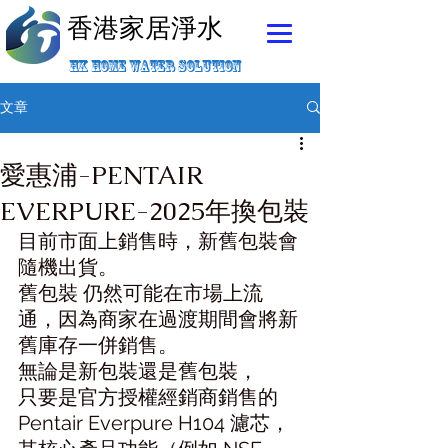
香港家居淨水
香港家居淨水
HK HOME WATER SOLUTION
文章
愛惠浦-PENTAIR
EVERPURE-2025年換包裝
目前市面上銷售時，新舊包裝會
隨機出貨。
舊包裝 仍然可能在市場上流
通，因為商家在過渡期間會將新
舊庫存一併銷售。 
無論是新包裝還是舊包裝，
只要是官方授權經銷商銷售的 
Pentair Everpure H104 濾芯，