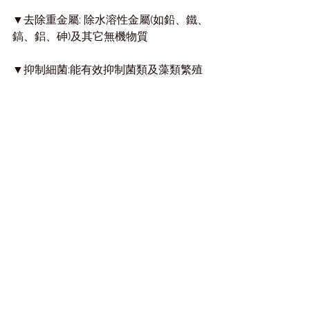
▼去除重金屬: 除水溶性金屬(如鉛、鐵、
鎬、鋁、砷)及其它無機物質   
▼抑制細菌:能有效抑制菌類及藻類繁殖