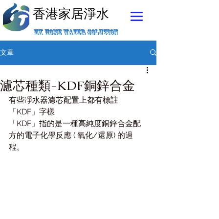
香港家居淨水
香港家居淨水
HK HOME WATER SOLUTION
文章
濾芯種類-KDF銅鋅合金
有些凈水器濾芯配置上都有標註
「KDF」字樣
「KDF」指的是一種高純度銅鋅合金配
方的電子化學反應 ( 氧化/還原) 的過
程。