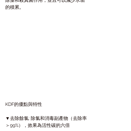
除藻和殺真菌作用，並且可以減少水垢
的積累。
KDF的優點與特性 
▼去除餘氯: 除氯和消毒副產物（去除率
＞99%），效果為活性碳的六倍  