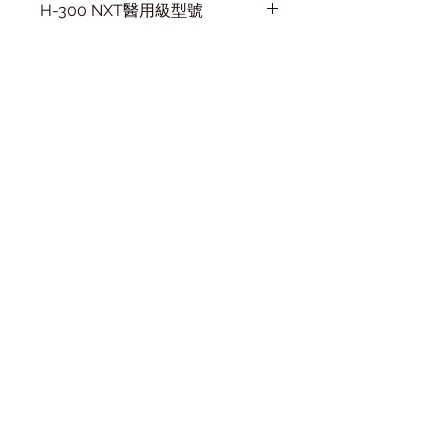
H-300 NXT醫用級型號
處理水量
約1,100 公升
流量
1.9 公升/分鐘
產品介紹
尺寸
56X13X13 cm 
(22X5X5") ( 高 x 
闊 x 深 )
安裝實例
水壓
穩定10-125 psi 
(0.7-8.6 Bar)
購買產品
首次安裝
關於我們
訂購及流程
條款細則