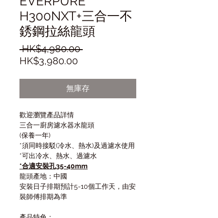
EVERPURE
H300NXT+三合一不
銹鋼拉絲龍頭
一
 HK$4,980.00 
促
般
HK$3,980.00
銷
價
價
格
無庫存
格
歡迎瀏覽產品詳情
三合一廚房濾水器水龍頭
(保養一年)
*須同時接駁(冷水、熱水)及過濾水使用
*可出冷水、熱水、過濾水
*合適安裝孔35-40mm
龍頭產地：中國
安裝日子排期預計5-10個工作天，由安
裝師傅排期為準
產品特色：